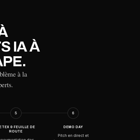
À
 IA À
APE.
blème à la
perts.
5
6
ETEX & FEUILLE DE
DEMO DAY
ROUTE
Pitch en direct et
ocumentation des