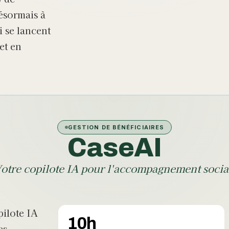
ésormais à
i se lancent
et en
GESTION DE BÉNÉFICIAIRES
CaseAI
otre copilote IA pour l'accompagnement socia
pilote IA
10h
es