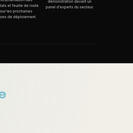
démonstration devant un
tats et feuille de route
panel d'experts du secteur.
our les prochaines
ses de déploiement.