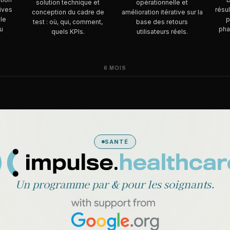
solution technique et
opérationnelle et
ives
résul
conception du cadre de
amélioration itérative sur la
 le
p
test : où, qui, comment,
base des retours
u
pha
quels KPIs.
utilisateurs réels.
6 MOIS
SANTÉ
Un programme par & pour les soignants.