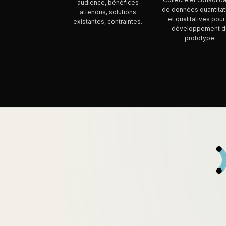
audience, bénéfices
de données quantitat
attendus, solutions
et qualitatives pour
existantes, contraintes.
développement d
prototype.