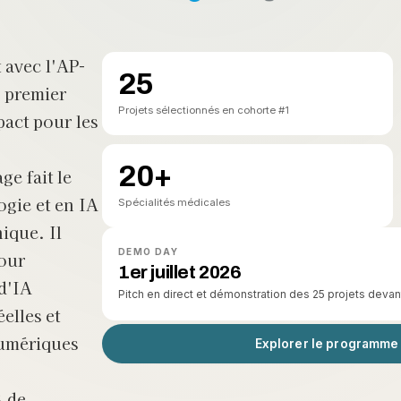
 avec l'AP-
25
e premier
Projets sélectionnés en cohorte #1
act pour les
20+
ge fait le
ogie et en IA
Spécialités médicales
nique. Il
DEMO DAY
our
1er juillet 2026
 d'IA
Pitch en direct et démonstration des 25 projets devant
elles et
umériques
Explorer le programme
$ de