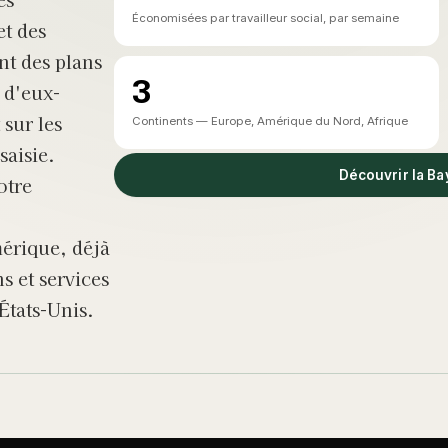
Économisées par travailleur social, par semaine
et des
nt des plans
3
r d'eux-
 sur les
Continents — Europe, Amérique du Nord, Afrique
saisie.
Découvrir la Ba
otre
rique, déjà
s et services
États-Unis.