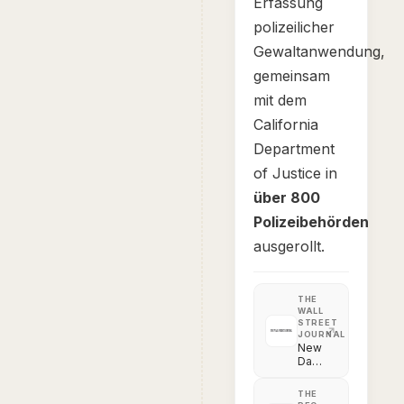
Erfassung
polizeilicher
Gewaltanwendung,
gemeinsam
mit dem
California
Department
of Justice in
über 800
Polizeibehörden
ausgerollt.
THE
WALL
STREET
JOURNAL
New
Data
Tool
Aims
THE
for