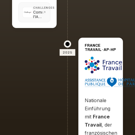
CHALLENGES
Comment
l'IA
peut
résoudre
des
problèmes
sociaux
FRANCE
TRAVAIL · AP-HP
2025
Nationale
Einführung
mit
France
Travail
, der
französischen