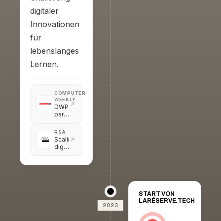
digitaler
Innovationen
für
lebenslanges
Lernen.
COMPUTER
WEEKLY
DWP
partners
with
AI-
RSA
powered
Scaling
career
digital
and
innovations
job
in
services
lifelong
learning
in
the
START VON
UK
LARÉSERVE.TECH
2023