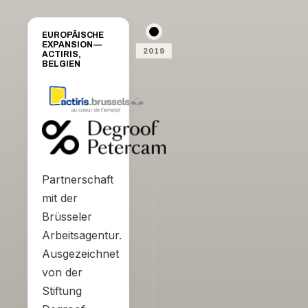
sa
première
promotion
EUROPÄISCHE
EXPANSION —
2019
ACTIRIS,
BELGIEN
Partnerschaft
mit der
Brüsseler
Arbeitsagentur.
Ausgezeichnet
von der
Stiftung