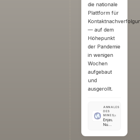
die nationale
Plattform für
Kontaktnachverfolgu
— auf dem
Höhepunkt
der Pandemie
in wenigen
Wochen
aufgebaut
und
ausgerollt.
ANNALES
DES
MINES
Enjeux
Numériques
·
Briser
la