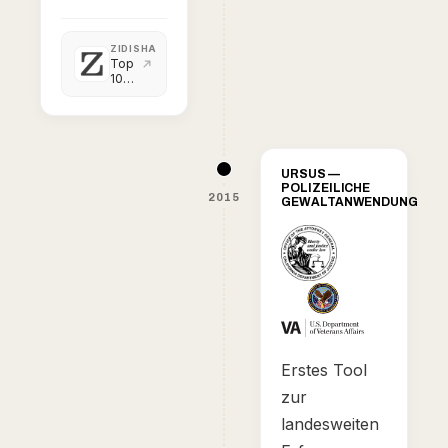
ZIDISHA
Top
10
highlights
of
2014
URSUS —
POLIZEILICHE
2015
GEWALTANWENDUNG
Erstes Tool
zur
landesweiten