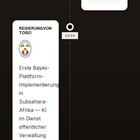
au
host
service
European
de
forum
l'AP-
on
HP
labour
market
REGIERUNG VON
transformation
TOGO
2026
in
the
age
of AI
Erste Bayes-
Plattform-
Implementierung
in
Subsahara-
Afrika — KI
im Dienst
öffentlicher
Verwaltung