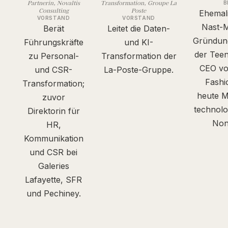
Partnerin, Novaltis
Transformation, Groupe La
B
Consulting
Poste
Ehemal
VORSTAND
VORSTAND
Nast-M
Berät
Leitet die Daten-
Gründung
Führungskräfte
und KI-
der Tee
zu Personal-
Transformation der
CEO von
und CSR-
La-Poste-Gruppe.
Fashi
Transformation;
heute M
zuvor
technolo
Direktorin für
Nonp
HR,
Kommunikation
und CSR bei
Galeries
Lafayette, SFR
und Pechiney.