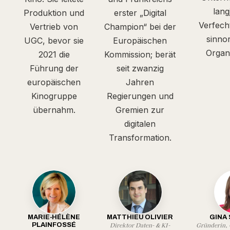
lang
Produktion und
erster „Digital
Verfecht
Vertrieb von
Champion“ bei der
sinnor
UGC, bevor sie
Europäischen
Organi
2021 die
Kommission; berät
Führung der
seit zwanzig
europäischen
Jahren
Kinogruppe
Regierungen und
übernahm.
Gremien zur
digitalen
Transformation.
MARIE-HÉLÈNE
MATTHIEU OLIVIER
GINA
Direktor Daten- & KI-
Gründerin, 
PLAINFOSSÉ