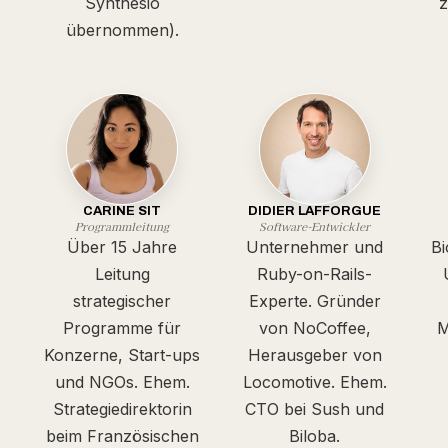
Synthesio
z
übernommen).
CARINE SIT
DIDIER LAFFORGUE
Programmleitung
Software-Entwickler
Über 15 Jahre
Unternehmer und
Bi
Leitung
Ruby-on-Rails-
strategischer
Experte. Gründer
Programme für
von NoCoffee,
M
Konzerne, Start-ups
Herausgeber von
und NGOs. Ehem.
Locomotive. Ehem.
Strategiedirektorin
CTO bei Sush und
beim Französischen
Biloba.