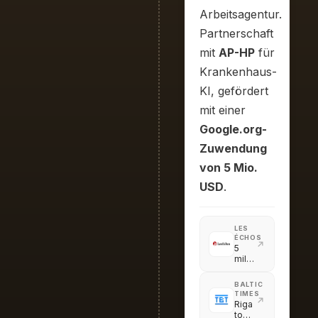
Arbeitsagentur.
Partnerschaft
mit
AP-HP
für
Krankenhaus-
KI, gefördert
mit einer
Google.org-
Zuwendung
von 5 Mio.
USD
.
LES
ÉCHOS
5
millions
de
Google.org
BALTIC
pour
TIMES
mettre
Riga
l'IA
to