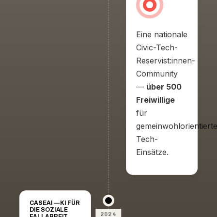
Eine nationale
Civic-Tech-
Reservist:innen-
Community
—
über 500
Freiwillige
für
gemeinwohlorientiert
Tech-
Einsätze.
CASEAI — KI FÜR
DIE SOZIALE
2024
FALLARBEIT