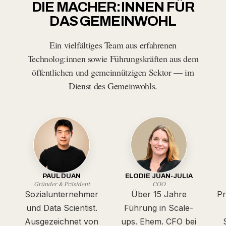
DIE MACHER:INNEN FÜR
DAS GEMEINWOHL
Ein vielfältiges Team aus erfahrenen
Technolog:innen sowie Führungskräften aus dem
öffentlichen und gemeinnützigen Sektor — im
Dienst des Gemeinwohls.
PAUL DUAN
ELODIE JUAN-JULIA
Gründer & Präsident
COO
Sozialunternehmer
Über 15 Jahre
Pr
und Data Scientist.
Führung in Scale-
Ausgezeichnet von
ups. Ehem. CFO bei