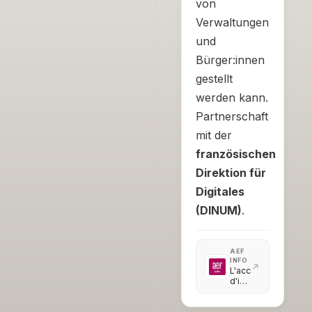
von
Verwaltungen
und
Bürger:innen
gestellt
werden kann.
Partnerschaft
mit der
französischen
Direktion für
Digitales
(DINUM)
.
AEF
INFO
L'accélérateur
d'initiatives
citoyennes
intègre