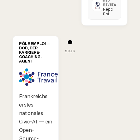
REG
Transparency
REVIEW
in
Reporting
Police
Police
Use
Force
of
in
Force
the
Digital
Age
PÔLE EMPLOI —
BOB, DER
2016
KARRIERE-
COACHING-
AGENT
Frankreichs
erstes
nationales
Civic-AI — ein
Open-
Source-