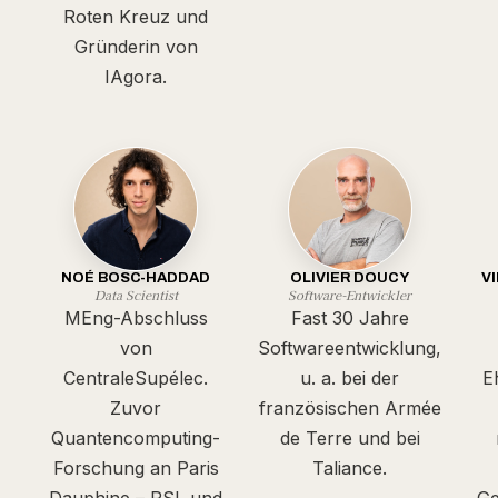
Roten Kreuz und
Gründerin von
IAgora.
NOÉ BOSC-HADDAD
OLIVIER DOUCY
V
Data Scientist
Software-Entwickler
MEng-Abschluss
Fast 30 Jahre
von
Softwareentwicklung,
CentraleSupélec.
u. a. bei der
E
Zuvor
französischen Armée
Quantencomputing-
de Terre und bei
Forschung an Paris
Taliance.