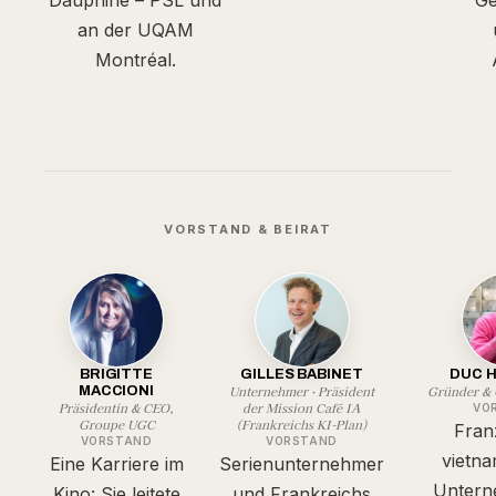
Dauphine – PSL und
Ge
an der UQAM
Montréal.
VORSTAND & BEIRAT
BRIGITTE
GILLES BABINET
DUC 
Unternehmer · Präsident
Gründer & 
MACCIONI
Präsidentin & CEO,
der Mission Café IA
VO
Groupe UGC
(Frankreichs KI-Plan)
Fran
VORSTAND
VORSTAND
vietna
Eine Karriere im
Serienunternehmer
Untern
Kino: Sie leitete
und Frankreichs