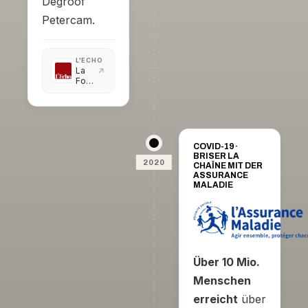
Degroof
Petercam.
L'ECHO
La
Fondation
Degroof
Petercam
récompense
l'I.A.
COVID-19 ·
BRISER LA
2020
CHAÎNE MIT DER
ASSURANCE
MALADIE
Über 10 Mio.
Menschen
erreicht
über