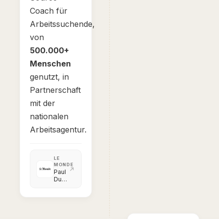
Coach für
Arbeitssuchende,
von
500.000+
Menschen
genutzt, in
Partnerschaft
mit der
nationalen
Arbeitsagentur.
LE
MONDE
Paul
Duan,
le
petit
génie
qui
veut