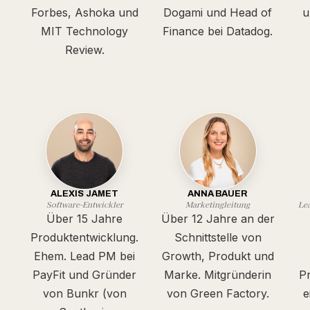
Forbes, Ashoka und
Dogami und Head of
u
MIT Technology
Finance bei Datadog.
Review.
ALEXIS JAMET
ANNA BAUER
Software-Entwickler
Marketingleitung
Le
Über 15 Jahre
Über 12 Jahre an der
Produktentwicklung.
Schnittstelle von
Ehem. Lead PM bei
Growth, Produkt und
PayFit und Gründer
Marke. Mitgründerin
Pr
von Bunkr (von
von Green Factory.
e