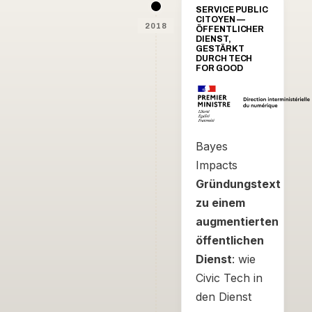
enrayer
SERVICE PUBLIC
le
CITOYEN —
chômage
2018
ÖFFENTLICHER
DIENST,
GESTÄRKT
DURCH TECH
FOR GOOD
Bayes
Impacts
Gründungstext
zu einem
augmentierten
öffentlichen
Dienst
: wie
Civic Tech in
den Dienst